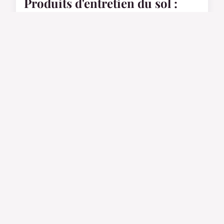
Produits d'entretien du sol :
solutions efficaces pour chaque
type de revêtement
03/04/2026 17:09
12 min de lecture →
MAISON
Votre mécanicien à Saint-Just-