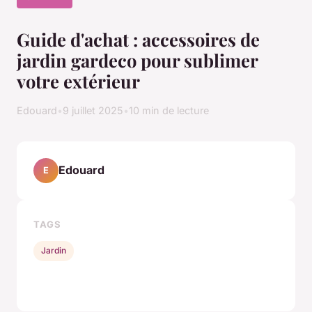
Guide d'achat : accessoires de
jardin gardeco pour sublimer
votre extérieur
Edouard
•
9 juillet 2025
•
10 min de lecture
Edouard
E
TAGS
Jardin