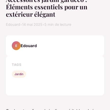
Éléments essentiels pour un
extérieur élégant
Edouard
•
14 mai 2025
•
5 min de lecture
Edouard
E
TAGS
Jardin