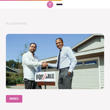
Accueil
›
Immo
IMMO